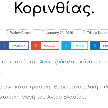
Κορινθίας.
Welove2travel
January 21, 2020
Trikala Korint
FACEBOOK
GOOGLE+
TWITTER
LIN
όμετρα από τα
Άνω Τρίκαλα
-κάνουμε 
.
 στην καταπράσινη Βορειοανατολική πλ
στορική Μονή του Αγίου Βλασίου.