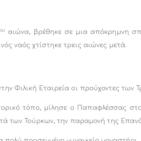
ου
αιώνα, βρέθηκε σε μια απόκρημνη σπ
νός ναός χτίστηκε τρεις αιώνες μετά.
ην Φιλική Εταιρεία οι προύχοντες των Τ
στορικό τόπο, μίλησε ο Παπαφλέσσας στ
τά των Τούρκων, την παραμονή της Επανά
α πολύ προσεγμένο γυναικείο μοναστήρι.