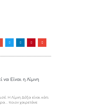
να Είναι η Λίμνη
ισέ. Η Λίμνη Δόξα είναι κάτι
ρα… ποιον χαιρετάνε