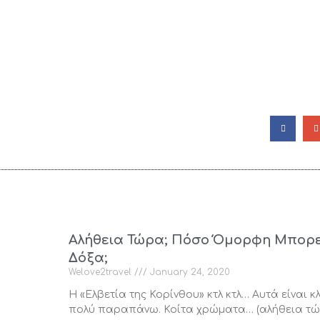
Αλήθεια Τώρα; Πόσο Όμορφη Μπορεί 
Δόξα;
Welove2travel
January 24, 2020
H «Ελβετία της Κορίνθου» κτλ κτλ… Αυτά είναι κλ
πολύ παραπάνω. Κοίτα χρώματα… (αλήθεια τώ