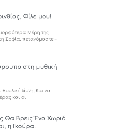
ινθίας, Φίλε μου!
Ομορφότερα Μέρη της
τη Σοφία, πεταγόμαστε –
ούρουπο στη μυθική
 θρυλική λίμνη; Και να
έρας και οι
ας Θα Βρεις Ένα Χωριό
οι, η Γκούρα!