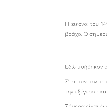
Η εικόνα του 14
βράχο. Ο σημερι
Εδώ μυήθηκαν στ
Σ’ αυτόν τον ι
την εξέγερση κα
Σήμερα είναι έν