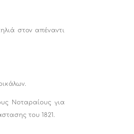
ηλιά στον απέναντι
ρικάλων.
ους Νοταραίους για
στασης του 1821.