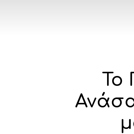
Το
Ανάσα
μ