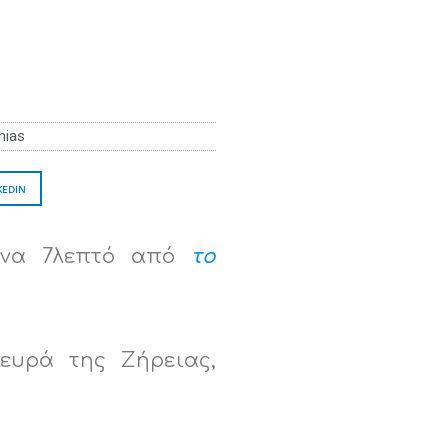
hias
KEDIN
ένα 7λεπτό από
το
ευρά της Ζήρειας,