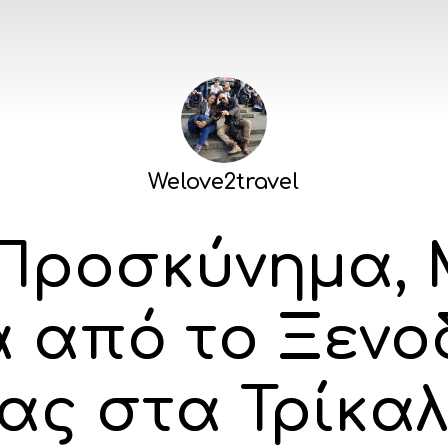
Welove2travel
 Προσκύνημα, 
 από το Ξενο
ας στα Τρίκα