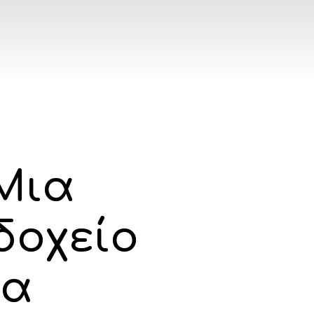
Μια
δοχείο
λα